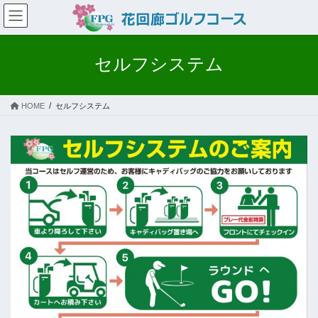
コ
ナ
ン
ビ
テ
ゲ
ン
ー
セルフシステム
ツ
シ
へ
ョ
ス
ン
HOME
セルフシステム
キ
に
ッ
移
プ
動