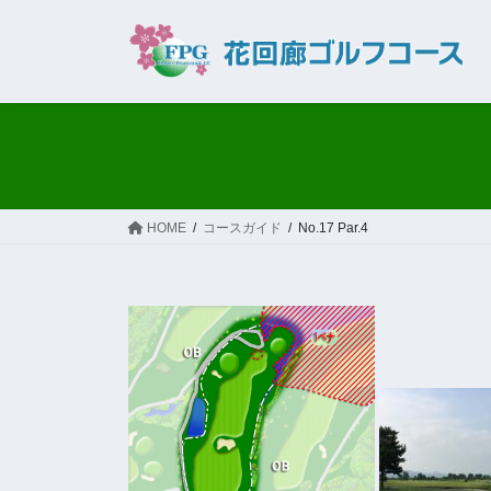
コ
ナ
ン
ビ
テ
ゲ
ン
ー
ツ
シ
へ
ョ
ス
ン
キ
に
ッ
移
HOME
コースガイド
No.17 Par.4
プ
動