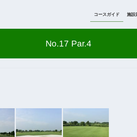
コースガイド
施設
No.17 Par.4