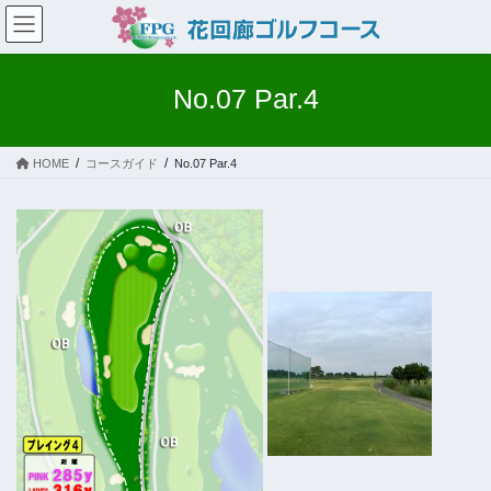
コ
ナ
ン
ビ
テ
ゲ
ン
ー
No.07 Par.4
ツ
シ
へ
ョ
ス
ン
HOME
コースガイド
No.07 Par.4
キ
に
ッ
移
プ
動