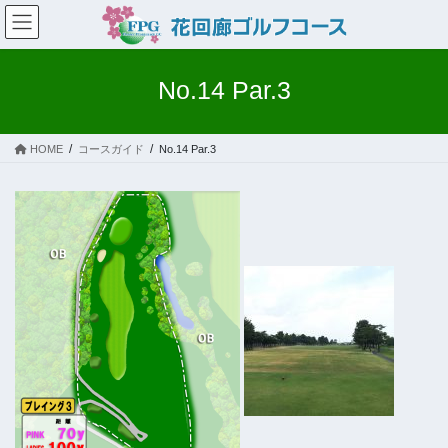
コ
ナ
ン
ビ
テ
ゲ
ン
ー
No.14 Par.3
ツ
シ
へ
ョ
ス
ン
HOME
コースガイド
No.14 Par.3
キ
に
ッ
移
プ
動