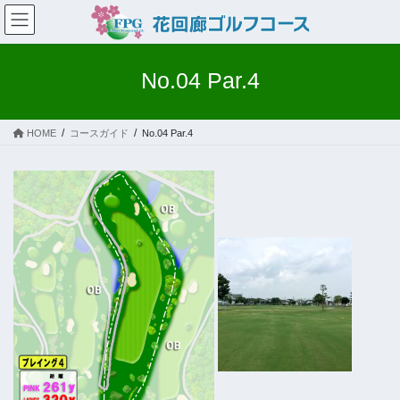
コ
ナ
ン
ビ
テ
ゲ
ン
ー
No.04 Par.4
ツ
シ
へ
ョ
ス
ン
HOME
コースガイド
No.04 Par.4
キ
に
ッ
移
プ
動