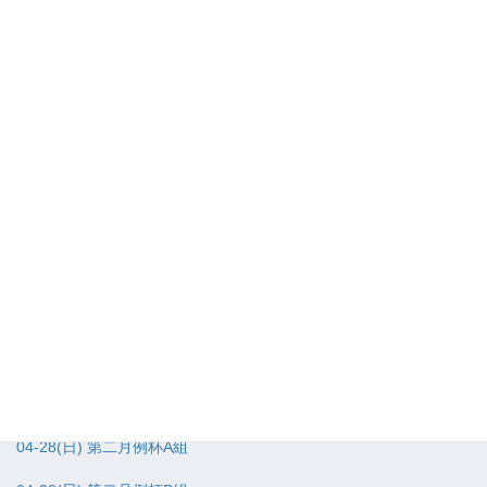
05-26(日) 第二月例杯B組
05-24(金) レディース＆シニア杯
05-22(水) 平日月例杯A組
05-22(水) 平日月例杯B組
05-18(土) 花回廊友の会土曜コンペ
05-15(水) グランドシニアコンペ
05-12(日) 第一月例杯A組
05-12(日) 第一月例杯B組
05-08(水) プロツアーカップ
05-01(水) カーネーションコンペ
04-28(日) 第二月例杯A組