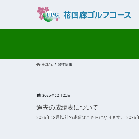
コ
ナ
ン
ビ
テ
ゲ
ン
ー
ツ
シ
へ
ョ
ス
ン
キ
に
ッ
移
HOME
競技情報
プ
動
2025年12月21日
過去の成績表について
2025年12月以前の成績はこちらになります。 2025年