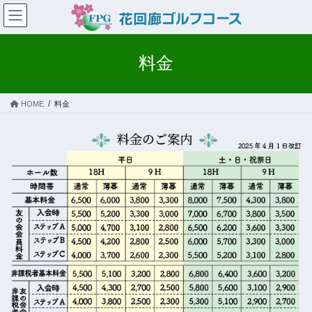
コ
ナ
ン
ビ
テ
ゲ
ン
ー
料金
ツ
シ
へ
ョ
ス
ン
HOME
料金
キ
に
ッ
移
プ
動